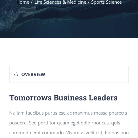
Home
Life Sciences & Medicine
Sports Science
OVERVIEW
Tomorrows Business Leaders
Nullam faucibus purus est, ac maximus massa pharetra
posuere. Sed porttitor quam eget odio rhoncus, quis
commodo erat commodo. Vivamus velit elit, finibus non