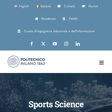
Skip
English
Italiano
Contatti
Alumni
to
Residenze
PoliMi
content
Scuola di Ingegneria Industriale e dell’Informazione
Facebook
X
YouTube
Instagram
LinkedIn
Sports Science