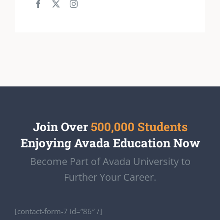
Join Over
500,000 Students
Enjoying Avada Education Now
Become Part of Avada University to
Further Your Career.
[contact-form-7 id=”86″ /]