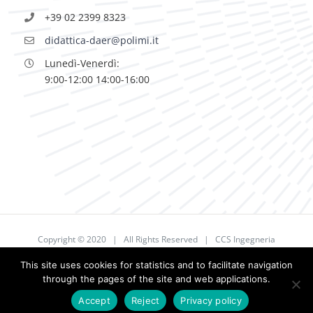
+39 02 2399 8323
didattica-daer@polimi.it
Lunedì-Venerdì:
9:00-12:00 14:00-16:00
Copyright © 2020 | All Rights Reserved | CCS Ingegneria
Aerospaziale/Aerospace Engineering
This site uses cookies for statistics and to facilitate navigation
through the pages of the site and web applications.
Facebook
X
YouTube
Instagram
LinkedIn
Accept
Reject
Privacy policy