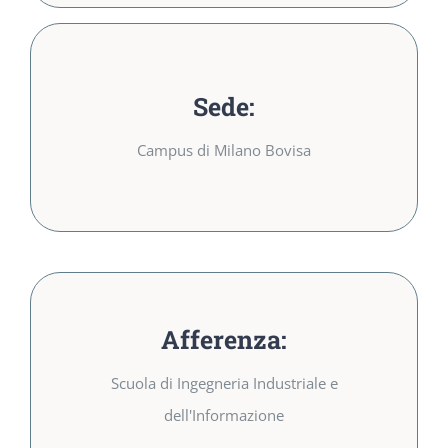
Sede:
Sede:
Campus di Milano Bovisa
Campus di Milano Bovisa
Afferenza:
Afferenza:
Scuola di Ingegneria
Scuola di Ingegneria Industriale e
Industriale e dell’Informazione
dell'Informazione