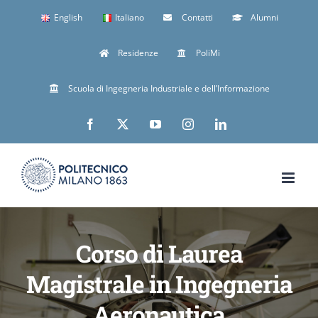
Skip
English
Italiano
Contatti
Alumni
to
Residenze
PoliMi
content
Scuola di Ingegneria Industriale e dell’Informazione
Facebook
X
YouTube
Instagram
LinkedIn
Corso di Laurea
Magistrale in Ingegneria
Aeronautica