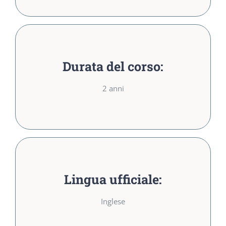
Durata del corso:
Durata del corso:
2 anni
2 anni
Lingua ufficiale:
Lingua ufficiale:
Inglese
Inglese