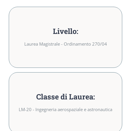
Livello:
Livello:
Laurea Magistrale –
Laurea Magistrale - Ordinamento 270/04
Ordinamento 270/04
Classe di Laurea:
Classe di Laurea:
LM-20 – Ingegneria
LM-20 - Ingegneria aerospaziale e astronautica
aerospaziale e astronautica