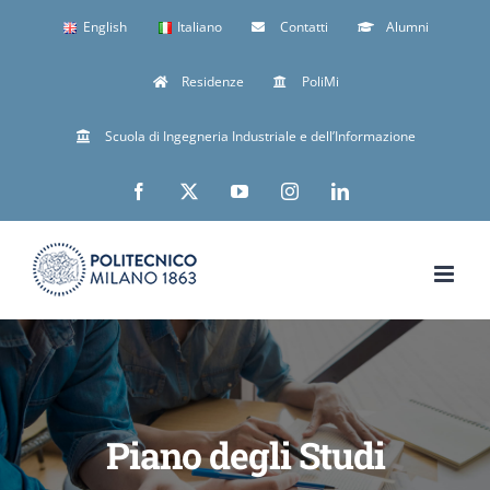
Skip
English
Italiano
Contatti
Alumni
to
Residenze
PoliMi
content
Scuola di Ingegneria Industriale e dell’Informazione
Facebook
X
YouTube
Instagram
LinkedIn
Piano degli Studi